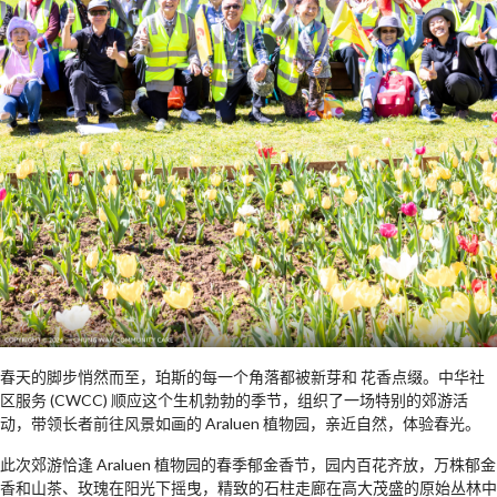
春天的脚步悄然而至，珀斯的每一个角落都被新芽和 花香点缀。中华社
区服务 (CWCC) 顺应这个生机勃勃的季节，组织了一场特别的郊游活
动，带领长者前往风景如画的 Araluen 植物园，亲近自然，体验春光。
此次郊游恰逢 Araluen 植物园的春季郁金香节，园内百花齐放，万株郁金
香和山茶、玫瑰在阳光下摇曳，精致的石柱走廊在高大茂盛的原始丛林中