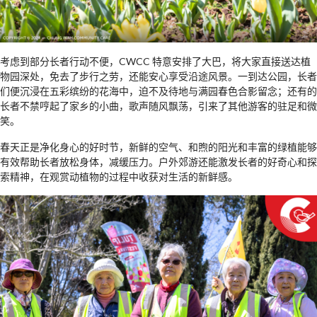
考虑到部分长者行动不便，CWCC 特意安排了大巴，将大家直接送达植
物园深处，免去了步行之劳，还能安心享受沿途风景。一到达公园，长者
们便沉浸在五彩缤纷的花海中，迫不及待地与满园春色合影留念；还有的
长者不禁哼起了家乡的小曲，歌声随风飘荡，引来了其他游客的驻足和微
笑。
春天正是净化身心的好时节，新鲜的空气、和煦的阳光和丰富的绿植能够
有效帮助长者放松身体，减缓压力。户外郊游还能激发长者的好奇心和探
索精神，在观赏动植物的过程中收获对生活的新鲜感。