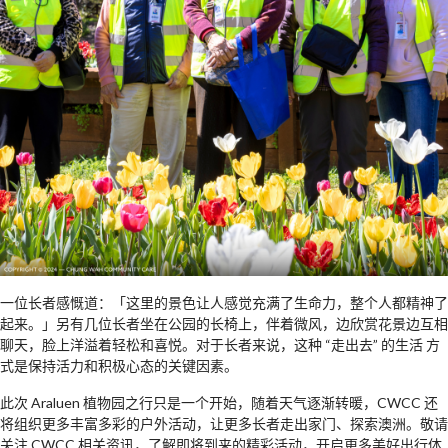
一位长者感慨道：「这里的景色让人感觉充满了生命力，整个人都精神了
起来。」另有几位长者坐在公园的长椅上，伴着微风，边欣赏花景边互相
聊天，脸上洋溢着轻松和喜悦。对于长者来说，这种 “走出去” 的生活 方
式是保持活力和积极心态的关键因素。
此次 Araluen 植物园之行只是一个开始，随着天气逐渐转暖，CWCC 还
将组织更多丰富多彩的户外活动，让更多长者走出家门、探索澳洲。敬请
关注 CWCC 相关资讯，了解即将到来的精彩活动，开启更多美好出行体