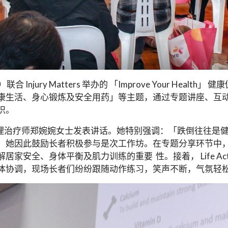
联合 Injury Matters 举办的 「Improve Your Hea
康生活、身心锻炼及安全用药」等主题，通过专题讲座、互
识。
物理治疗师郑婉婉女士发表讲话。她特别强调：「跌倒往往是
鼓励长者积极参与是次工作坊。在专题分享环节中， Stay On 
身体平衡及肌力训练的重要 性。接着， Life ActiveExe
体协调，现场长者们纷纷跟随动作练习，笑声不断，气氛轻