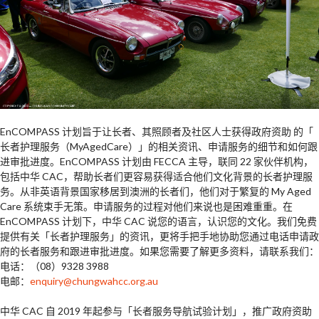
EnCOMPASS 计划旨于让长者、其照顾者及社区人士获得政府资助 的「
长者护理服务（MyAgedCare）」的相关资讯、申请服务的细节和如何跟
进审批进度。EnCOMPASS 计划由 FECCA 主导，联同 22 家伙伴机构，
包括中华 CAC，帮助长者们更容易获得适合他们文化背景的长者护理服
务。从非英语背景国家移居到澳洲的长者们，他们对于繁复的 My Aged
Care 系统束手无策。申请服务的过程对他们来说也是困难重重。在
EnCOMPASS 计划下，中华 CAC 说您的语言，认识您的文化。我们免费
提供有关「长者护理服务」的资讯，更将手把手地协助您通过电话申请政
府的长者服务和跟进审批进度。如果您需要了解更多资料，请联系我们：
电话：（08）9328 3988
电邮：
enquiry@chungwahcc.org.au
中华 CAC 自 2019 年起参与「长者服务导航试验计划」，推广政府资助