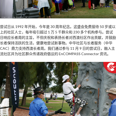
尝试日从 1992 年开始，今年是 30 周年纪念。这盛会免费接待 50 岁或以
上的社区人士，每年吸引超过 1 万 5 千群众和 230 多个机构参与。尝试
日响应长者周的主旨，不但庆祝和表扬长者对西澳社区作出贡献，并鼓励
长者保持活跃的生活，健康地尝试新事物。中华社区与长者服务（中华
CAC）鼎力支持西澳长者周。我们通过参与 11 月 9 日的尝试日，融入主
流社区并为社区群众传递政府倡议的 EnCOMPASS Connector 资讯。