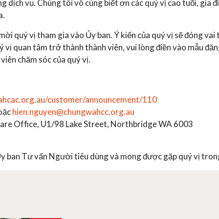
 dịch vụ. Chúng tôi vô cùng biết ơn các quý vị cao tuổi, gia
a.
i quý vị tham gia vào Ủy ban. Ý kiến của quý vị sẽ đóng vai tr
ý vị quan tâm trở thành thành viên, vui lòng điền vào mẫu đăng
 viên chăm sóc của quý vị.
ahcac.org.au/customer/announcement/110
oặc
hien.nguyen@chungwahcc.org.au
e Office, U1/98 Lake Street, Northbridge WA 6003
 Ủy ban Tư vấn Người tiêu dùng và mong được gặp quý vị tro