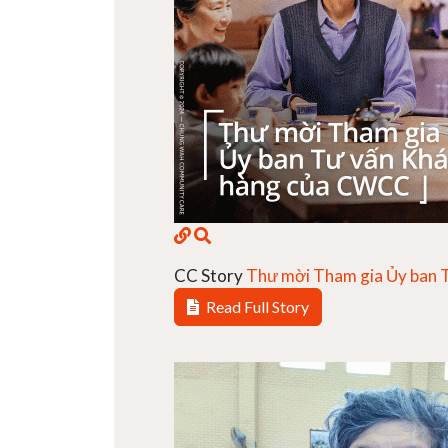
CC Story
Thư mời Tham gia Ủy ban T.
Read Full Story