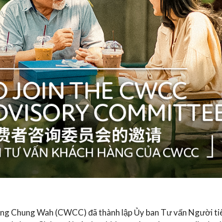
g Chung Wah (CWCC) đã thành lập Ủy ban Tư vấn Người tiêu