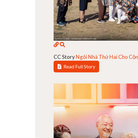
CC Story
Ngôi Nhà Thứ Hai Cho Cộng
Read Full Story