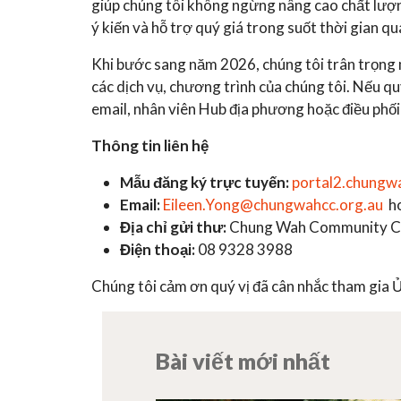
giúp chúng tôi không ngừng nâng cao chất lượng
ý kiến và hỗ trợ quý giá trong suốt thời gian qu
Khi bước sang năm 2026, chúng tôi trân trọng mờ
các dịch vụ, chương trình của chúng tôi. Nếu qu
email, nhân viên Hub địa phương hoặc điều phối
Thông tin liên hệ
Mẫu đăng ký trực tuyến:
portal2.chungw
Email:
Eileen.Yong@chungwahcc.org.au
h
Địa chỉ gửi thư:
Chung Wah Community Car
Điện thoại:
08 9328 3988
Chúng tôi cảm ơn quý vị đã cân nhắc tham gia
Bài viết mới nhất