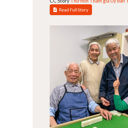
CC Story
Thư mời Tham gia Ủy ban T.
Read Full Story