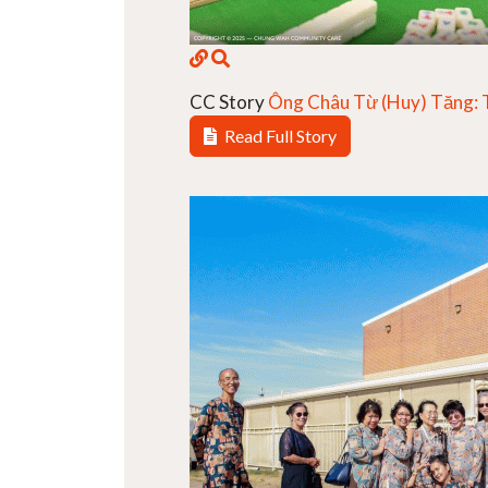
CC Story
Ông Châu Từ (Huy) Tăng: T
Read Full Story