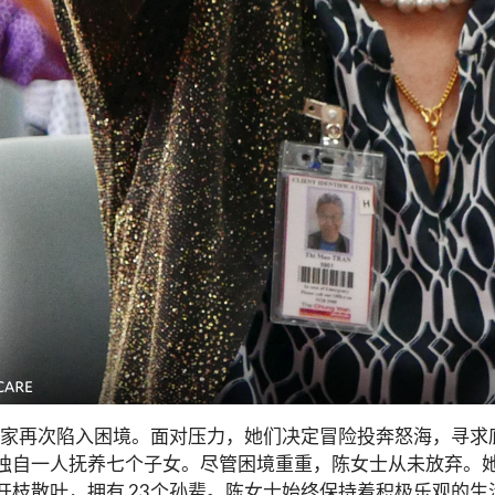
士一家再次陷入困境。面对压力，她们决定冒险投奔怒海，寻
独自一人抚养七个子女。尽管困境重重，陈女士从未放弃。
枝散叶，拥有 23个孙辈。陈女士始终保持着积极乐观的生